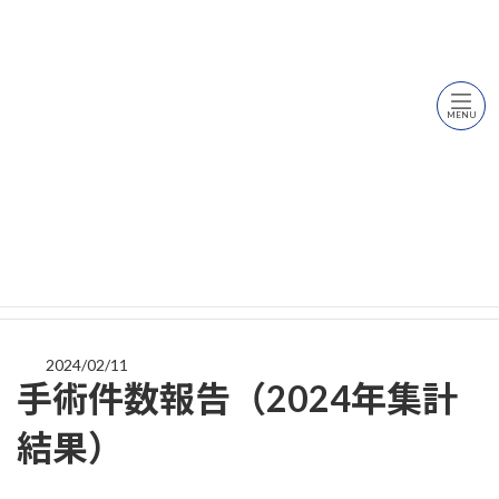
Skip
Skip
内科・外科・消化器内科・肛門外科・泌尿器科
診療科目
駐車場
11台
to
to
Internal Medicine・Surgery・Gastroenterology・Proctology・Urology
the
the
content
Navigation
MENU
徳島市役所より西へ200m
新着情報
2024/02/11
手術件数報告（2024年集計
結果）