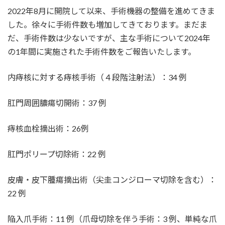
2022年8月に開院して以来、手術機器の整備を進めてきま
した。徐々に手術件数も増加してきております。まだま
だ、手術件数は少ないですが、主な手術について2024年
の1年間に実施された手術件数をご報告いたします。
内痔核に対する痔核手術（４段階注射法）：34 例
肛門周囲膿瘍切開術：37 例
痔核血栓摘出術：26例
肛門ポリープ切除術：22 例
皮膚・皮下腫瘍摘出術（尖圭コンジローマ切除を含む）：
22 例
陥入爪手術：11 例（爪母切除を伴う手術：3 例、単純な爪