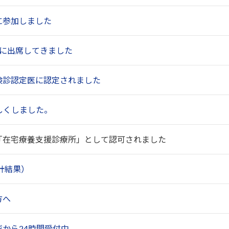
に参加しました
会に出席してきました
検診認定医に認定されました
しくしました。
「在宅療養支援診療所」として認可されました
計結果）
方へ
から24時間受付中