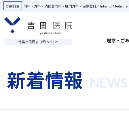
Skip
Skip
診療科目
内科・外科・消化器内科・肛門外科・泌尿器科
Internal Medici
to
to
the
the
content
Navigation
理念・ご
徳島市役所より西へ200m
新着情報