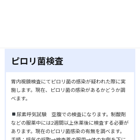
一酸化炭素分析装置（禁煙外
来）
ピロリ菌検査
胃内視鏡検査にてピロリ菌の感染が疑われた際に実
施します。現在、ピロリ菌の感染があるかどうか調
べます。
尿素呼気試験 空腹での検査になります。制酸剤
などの服薬中には2週間以上休薬後に検査する必要が
あります。現在のピロリ菌感染の有無を調べます。
手順：呼気の採取→検査薬の服用→体の左側を下に