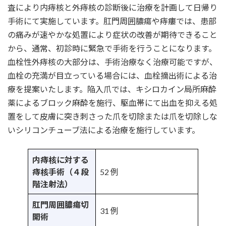
査により内痔核と外痔核の診断後に治療を計画して日帰り
手術にて実施しています。肛門周囲膿瘍や痔瘻では、患部
の痛みが速やかな処置により症状の改善が期待できること
から、通常、初診時に緊急で手術を行うことになります。
血栓性外痔核の大部分は、手術治療なく治療可能ですが、
血栓の充満が目立っている場合には、血栓摘出術による治
療を提案いたします。陥入爪では、キシロカイン局所麻酔
薬によるブロック麻酔を施行、駆血帯にて出血を抑える処
置をして皮膚に突き刺さった爪を切除または爪を切除しな
いシリコンチューブ法による治療を施行しています。
内痔核に対する
痔核手術（４段
52 例
階注射法）
肛門周囲膿瘍切
31 例
開術