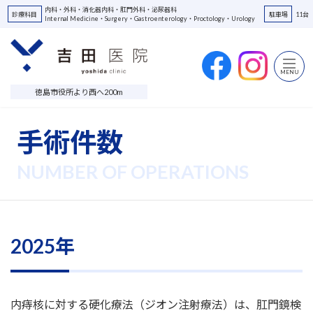
Skip
Skip
内科・外科・消化器内科・肛門外科・泌尿器科
診療科目
駐車場
11台
to
to
Internal Medicine・Surgery・Gastroenterology・Proctology・Urology
the
the
content
Navigation
MENU
徳島市役所より西へ200m
手術件数
2025年
内痔核に対する硬化療法（ジオン注射療法）は、肛門鏡検