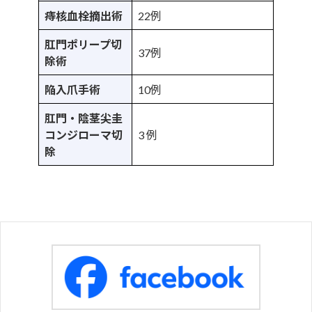
痔核血栓摘出術
22例
肛門ポリープ切
37例
除術
陥入爪手術
10例
肛門・陰茎尖圭
コンジローマ切
3 例
除