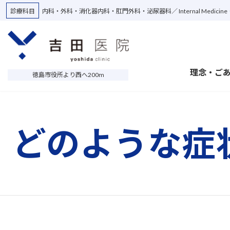
Skip
Skip
診療科目
内科・外科・消化器内科・肛門外科・泌尿器科
Internal Medici
to
to
the
the
content
Navigation
理念・ご
徳島市役所より西へ200m
どのような症