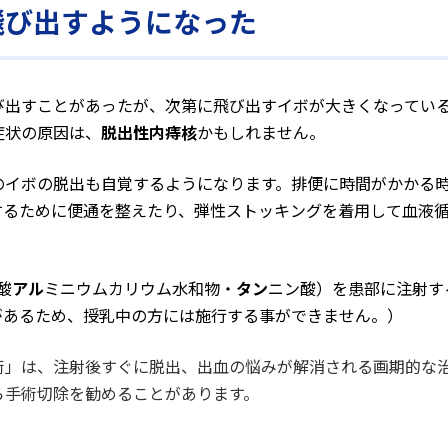
飛び出すようになった
び出すことがあったが、次第に飛び出すイボが大きくなってい
症状の原因は、
脱出性内痔核
かもしれません。
のイボの脱出も自覚するようになります。排便に時間がかかる
するために便通を整えたり、弾性ストッキングを着用して血液
酸
アル
ミニウムカリウム水和物・
タン
ニン酸）を患部に注射す
があるため、授乳中の方には施行する事ができません。）
術」は、注射後すぐに脱出、出血の悩みが解消される画期的な
ら手術切除を勧めることがあります。