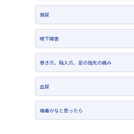
頻尿
嚥下障害
巻き爪、陥入爪、足の指先の痛み
血尿
梅毒かなと思ったら