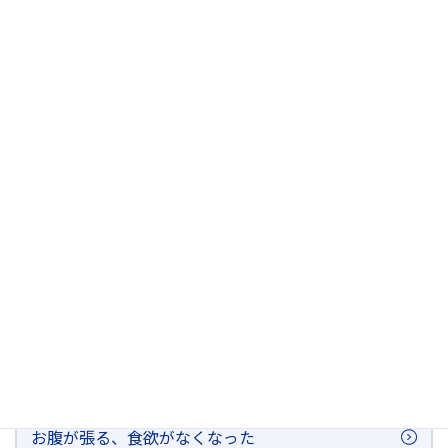
尿検査を受けたい 何か注意事項はあるか？
便が出なくて肛門が痛い、水様の便がもれる
肛門のかゆみ
排尿時の尿道痛や違和感がある
お腹が張る、食欲がなくなった