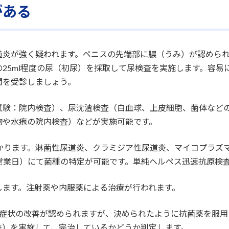
がある
道炎が強く疑われます。ペニスの先端部に膿（うみ）が認めら
25ml程度の尿（初尿）を採取して尿検査を実施します。容易
関を受診しましょう。
験：院内検査）、尿沈渣検査（白血球、上皮細胞、菌体などの
物や水疱の院内検査）などが実施可能です。
分かります。淋菌性尿道炎、クラミジア性尿道炎、マイコプラズ
3営業日）にて菌種の特定が可能です。単純ヘルペス迅速抗原検査
します。注射薬や内服薬による治療が行われます。
で症状の改善が認められますが、決められたように抗菌薬を服用
査）を実施して、完治しているかどうか判定します。