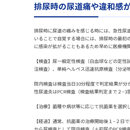
排尿時の尿道痛や違和感
排尿時に尿道の痛みを感じる時には、急性尿
いることで自覚する場合には、排尿時の最初の
に感染が拡がることもあるため早めに医療機
【検査】尿一般定性検査（白血球などの定性試
注検査）、単純ヘルペス迅速抗原検査（分泌
院内検査は検査当日10分程度で判定結果が
性尿道炎はPCR検査（検査結果判定まで２−
【治療】菌種や病状等に応じて抗菌薬を選択
【経過】通常、抗菌薬の治療開始後１−２日
から尿検査として院内検査（＋初尿のPCR検