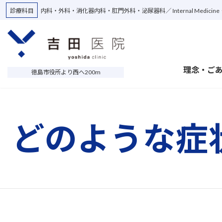
Skip
Skip
診療科目
内科・外科・消化器内科・肛門外科・泌尿器科
Internal Medici
to
to
the
the
content
Navigation
理念・ご
徳島市役所より西へ200m
どのような症